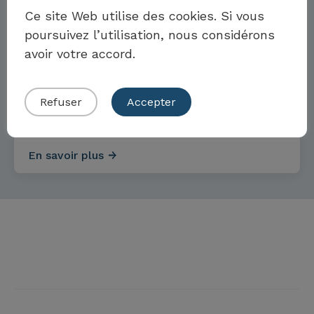
Möchten Sie Teil der Toolbox sein?
Ce site Web utilise des cookies. Si vous
poursuivez l’utilisation, nous considérons
avoir votre accord.
Objectifs et mesures pour
Eigenes Beispiel einreichen
l’égalité des sexes
Refuser
Accepter
En savoir plus