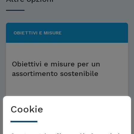
OBIETTIVI E MISURE
Obiettivi e misure per un
assortimento sostenibile
Per saperne di più
Cookie
OBIETTIVI E MISURE
Möchten Sie Teil der Toolbox sein?