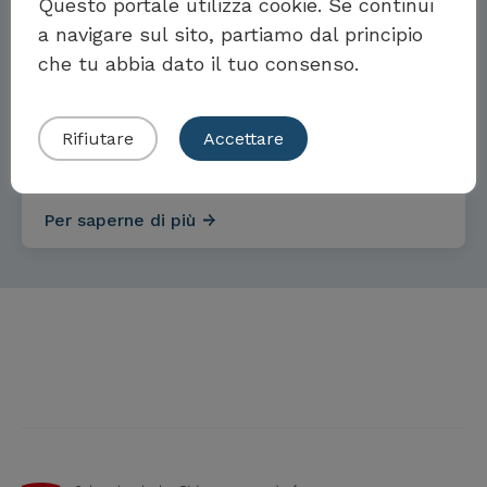
Questo portale utilizza cookie. Se continui
a navigare sul sito, partiamo dal principio
che tu abbia dato il tuo consenso.
Obiettivi e misure per la parità
Eigenes Beispiel einreichen
dei sessi
Rifiutare
Accettare
Per saperne di più