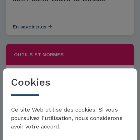
En savoir plus
OUTILS ET NORMES
Cookies
Fixer des objectifs climatiques
fondés sur des données
Möchten Sie Teil der Toolbox sein?
scientifiques
Ce site Web utilise des cookies. Si vous
poursuivez l’utilisation, nous considérons
En savoir plus
avoir votre accord.
Eigenes Beispiel einreichen