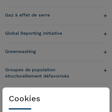
Gaz à effet de serre
Global Reporting Initiative
Greenwashing
Groupes de population
structurellement défavorisés
Indicateurs clés de performance (ICP)
Cookies
Limites planétaires