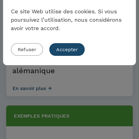
Möchten Sie Teil der Toolbox sein?
EXEMPLES PRATIQUES
Ce site Web utilise des cookies. Si vous
poursuivez l’utilisation, nous considérons
avoir votre accord.
Eigenes Beispiel einreichen
Exemple d’une grande
entreprise de restauration
Refuser
Accepter
collective de Suisse
alémanique
En savoir plus
EXEMPLES PRATIQUES