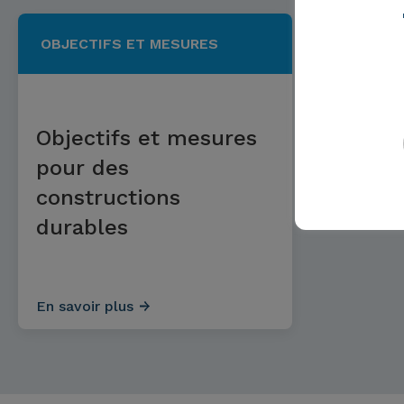
OBJECTIFS ET MESURES
Objectifs et mesures
pour des
constructions
durables
En savoir plus