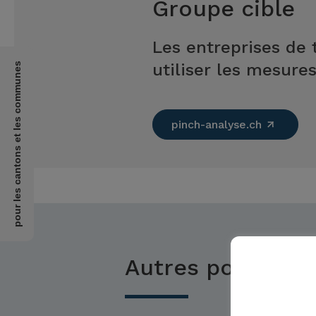
Groupe cible
Les entreprises de 
utiliser les mesure
pour les cantons et les communes
pinch-analyse.ch
Autres possibilit