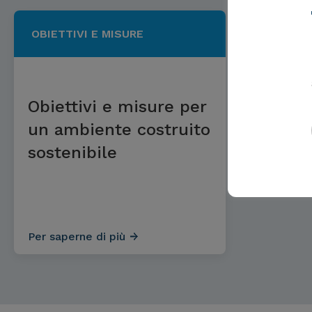
OBIETTIVI E MISURE
Obiettivi e misure per
un ambiente costruito
sostenibile
Per saperne di più