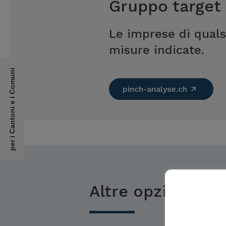
Gruppo target
Le imprese di quals
misure indicate.
per i Cantoni e i Comuni
pinch-analyse.ch
Altre opzioni