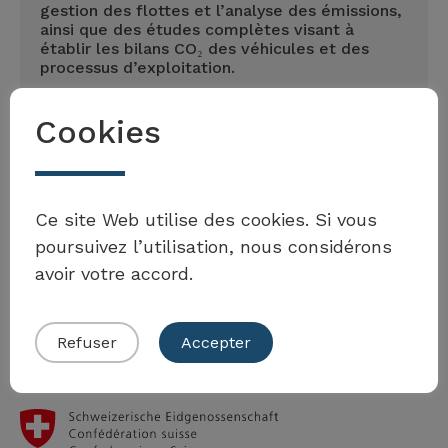
gestion des flottes et l’analyse des émissions,
ainsi que des études complètes visant à
établir les bilans CO₂ des véhicules et des
processus d’exploitation.
Cookies
ecodrive.ch
Möchten Sie Teil der Toolbox sein?
Ce site Web utilise des cookies. Si vous
poursuivez l’utilisation, nous considérons
avoir votre accord.
Eigenes Beispiel einreichen
Refuser
Accepter