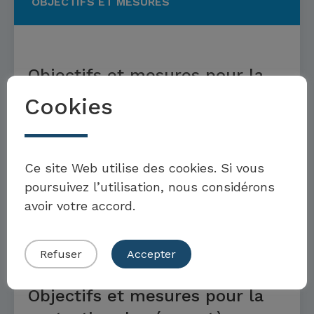
OBJECTIFS ET MESURES
Objectifs et mesures pour la
protection des écosystèmes
Cookies
basés sur l’eau
Möchten Sie Teil der Toolbox sein?
En savoir plus
Ce site Web utilise des cookies. Si vous
poursuivez l’utilisation, nous considérons
avoir votre accord.
Eigenes Beispiel einreichen
OBJECTIFS ET MESURES
Refuser
Accepter
Objectifs et mesures pour la