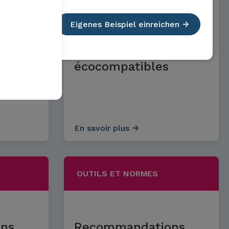
Eigenes Beispiel einreichen
Transparence des
de
placements financiers
écocompatibles
En savoir plus
OUTILS ET NORMES
ns
Recommandations