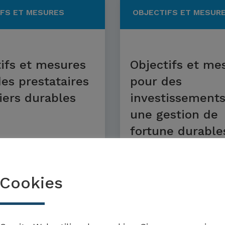
FS ET MESURES
OBJECTIFS ET MESUR
ifs et mesures
Objectifs et me
es prestataires
pour des
iers durables
investissements
une gestion de
fortune durable
 plus
En savoir plus
Cookies
ES PRATIQUES
EXEMPLES PRATIQUES