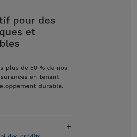
tif pour des
èques et
bles
ns plus de 50 % de nos
ssurances en tenant
veloppement durable.
i des crédits,