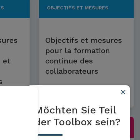
ES
OBJECTIFS ET MESURES
sures
Objectifs et mesures
pour la formation
 et
continue des
collaborateurs
s
En savoir plus
Möchten Sie Teil
der Toolbox sein?
OUTILS ET NORMES