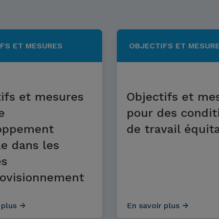
FS ET MESURES
OBJECTIFS ET MESUR
ifs et mesures
Objectifs et me
e
pour des condit
oppement
de travail équit
e dans les
es
rovisionnement
 plus
En savoir plus