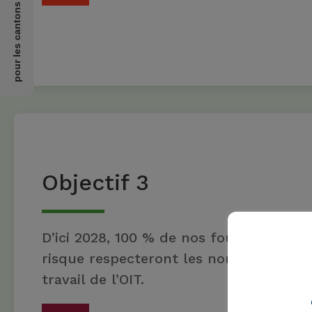
pour les cantons et les communes
Objectif 3
D’ici 2028, 100 % de nos fournisseurs i
risque respecteront les normes fonda
travail de l’OIT.