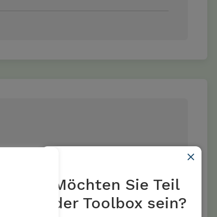
me pertinente (p. ex.
BSCI
,
Sedex
)
onduite pour les fournisseurs.
Möchten Sie Teil
der Toolbox sein?
à risque et identifier les