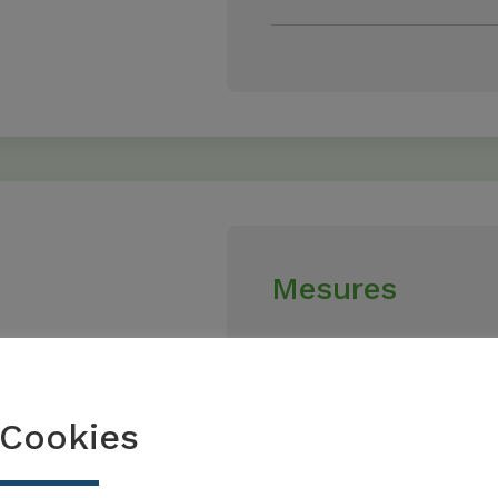
Mesures
ssus de pays à
Définir une nor
mentales du
et un code de c
Cookies
Définir les pays 