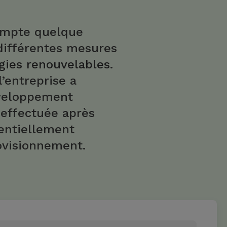
compte quelque
différentes mesures
gies renouvelables
.
l’entreprise a
éveloppement
 effectuée après
tentiellement
rovisionnement.