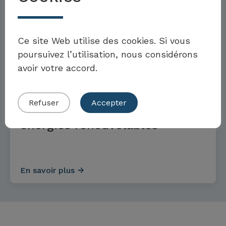
En savoir plus
Möchten Sie Teil der Toolbox sein?
Ce site Web utilise des cookies. Si vous
poursuivez l’utilisation, nous considérons
OBJECTIFS ET MESURES
avoir votre accord.
Eigenes Beispiel einreichen
Refuser
Accepter
Objectifs et mesures pour les
énergies renouvelables
En savoir plus