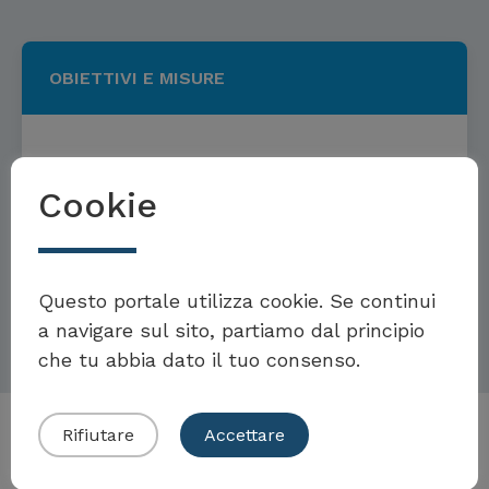
OBIETTIVI E MISURE
Obiettivi e misure per la lotta
Cookie
contro il razzismo
Möchten Sie Teil der Toolbox sein?
Questo portale utilizza cookie. Se continui
Per saperne di più
a navigare sul sito, partiamo dal principio
che tu abbia dato il tuo consenso.
Eigenes Beispiel einreichen
Rifiutare
Accettare