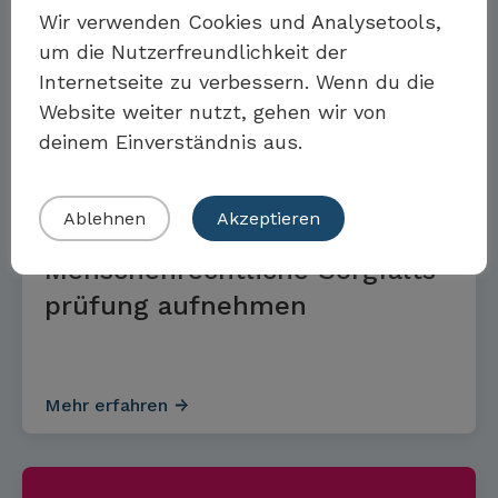
Wir verwenden Cookies und Analysetools,
Möchten Sie Teil der Toolbox sein?
um die Nutzerfreundlichkeit der
Mehr erfahren
Internetseite zu verbessern. Wenn du die
Website weiter nutzt, gehen wir von
Eigenes Beispiel einreichen
deinem Einverständnis aus.
TOOLS & STANDARDS
Ablehnen
Akzeptieren
Menschen­rechtliche Sorg­falts­
prüfung aufnehmen
Mehr erfahren