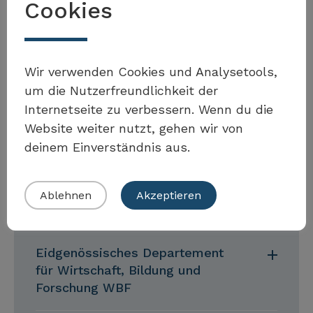
Cookies
Förderprogramme.
Wir verwenden Cookies und Analysetools,
um die Nutzerfreundlichkeit der
Eidgenössisches Departement
für Umwelt, Verkehr, Energie
Internetseite zu verbessern. Wenn du die
und Kommunikation UVEK
Website weiter nutzt, gehen wir von
deinem Einverständnis aus.
Eidgenössisches Departement
für auswärtige Angelegenheiten
Ablehnen
Akzeptieren
EDA
Eidgenössisches Departement
für Wirtschaft, Bildung und
Forschung WBF