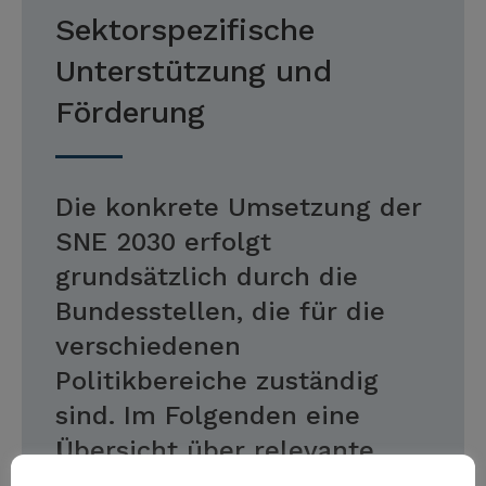
Sektorspezifische
Unterstützung und
Förderung
Die konkrete Umsetzung der
SNE 2030 erfolgt
grundsätzlich durch die
Bundesstellen, die für die
verschiedenen
Politikbereiche zuständig
sind. Im Folgenden eine
Übersicht über relevante
Unterstützungsangebote und