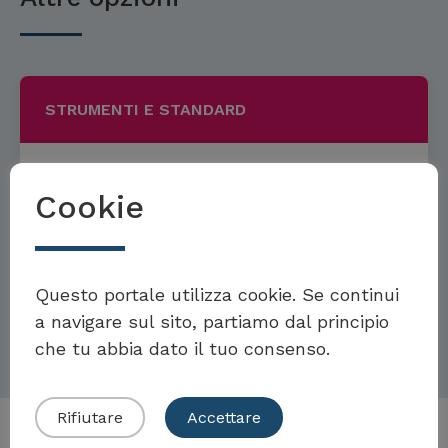
STRUMENTI E STANDARD
Cookie
Sustainability Map
Möchten Sie Teil der Toolbox sein?
Questo portale utilizza cookie. Se continui
a navigare sul sito, partiamo dal principio
Per saperne di più
che tu abbia dato il tuo consenso.
Eigenes Beispiel einreichen
Rifiutare
Accettare