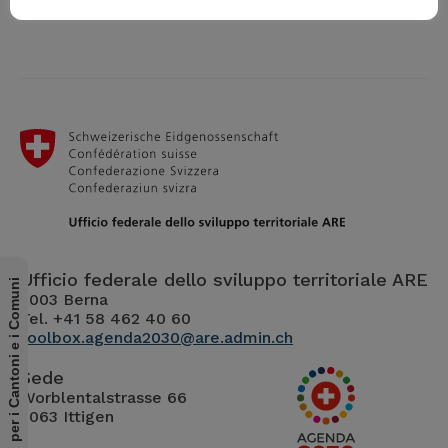
Ufficio federale dello sviluppo territoriale ARE
per i Cantoni e i Comuni
3003 Berna
Tel. +41 58 462 40 60
toolbox.agenda2030@are.admin.ch
Sede
Worblentalstrasse 66
3063 Ittigen