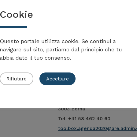
Cookie
Questo portale utilizza cookie. Se continui a
navigare sul sito, partiamo dal principio che tu
abbia dato il tuo consenso.
Rifiutare
Accettare
Ufficio federale dello svilupp
3003 Berna
Tel. +41 58 462 40 60
toolbox.agenda2030@are.admin.