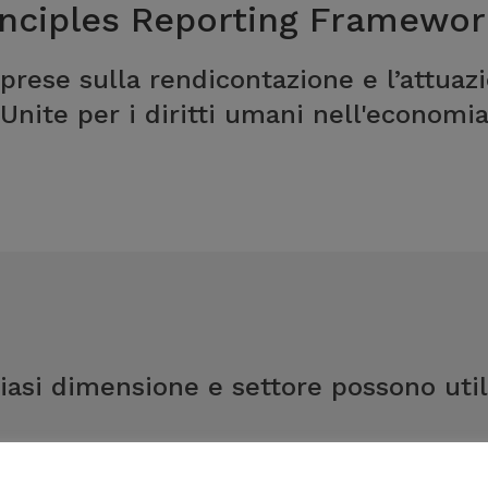
inciples Reporting Framewor
prese sulla rendicontazione e l’attuazi
Unite per i diritti umani nell'economia
iasi dimensione e settore possono util