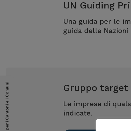
UN Guiding Pr
Una guida per le im
guida delle Nazioni 
per i Cantoni e i Comuni
Gruppo target
Le imprese di quals
indicate.