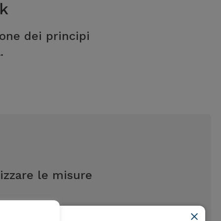
k
one dei principi
.
izzare le misure