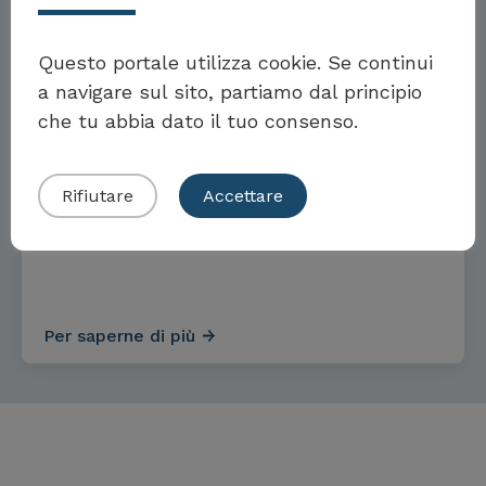
Möchten Sie Teil der Toolbox sein?
Questo portale utilizza cookie. Se continui
a navigare sul sito, partiamo dal principio
OBIETTIVI E MISURE
che tu abbia dato il tuo consenso.
Eigenes Beispiel einreichen
Rifiutare
Accettare
Obiettivi e misure per un
assortimento sostenibile
Per saperne di più