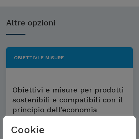
Altre opzioni
OBIETTIVI E MISURE
Obiettivi e misure per prodotti
sostenibili e compatibili con il
principio dell’economia
circolare
Cookie
Per saperne di più