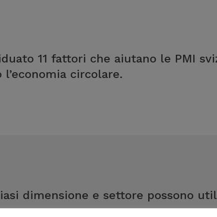
duato 11 fattori che aiutano le PMI sv
 l’economia circolare.
iasi dimensione e settore possono util