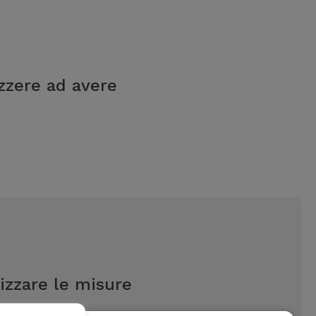
izzere ad avere
izzare le misure