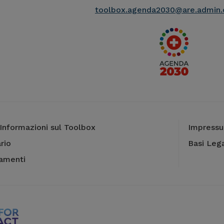
toolbox.agenda2030@are.admin.
Informazioni sul Toolbox
Impress
rio
Basi Lega
camenti