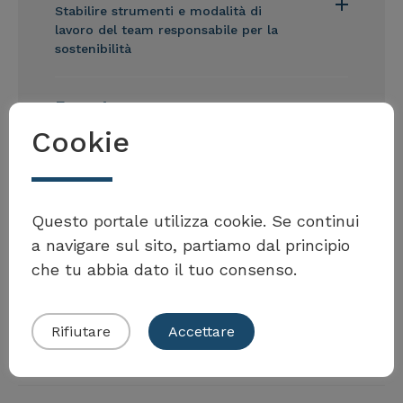
Stabilire strumenti e modalità di
lavoro del team responsabile per la
sostenibilità
Fase 4
Ispirare e mobilizzare
Cookie
Möchten Sie Teil der Toolbox sein?
Questo portale utilizza cookie. Se continui
a navigare sul sito, partiamo dal principio
che tu abbia dato il tuo consenso.
Eigenes Beispiel einreichen
Rifiutare
Accettare