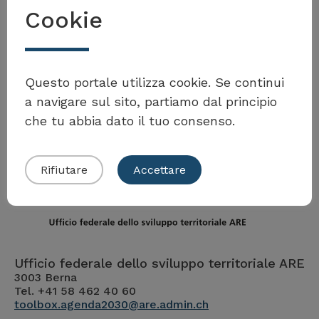
Cookie
Möchten Sie Teil der Toolbox sein?
Questo portale utilizza cookie. Se continui
a navigare sul sito, partiamo dal principio
che tu abbia dato il tuo consenso.
Eigenes Beispiel einreichen
Rifiutare
Accettare
Ufficio federale dello sviluppo territoriale ARE
3003 Berna
Tel. +41 58 462 40 60
toolbox.agenda2030@are.admin.ch