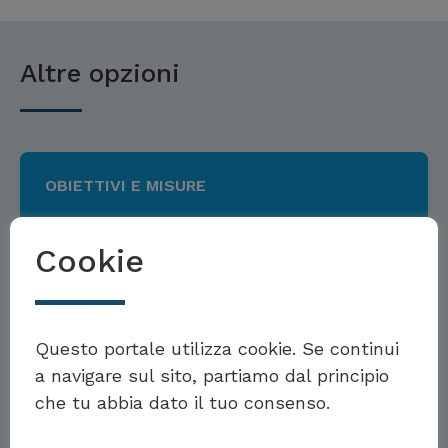
Altre opzioni
OBIETTIVI E MISURE
Cookie
Obiettivi e misure per prodotti
sostenibili e compatibili con il
Möchten Sie Teil der Toolbox sein?
Questo portale utilizza cookie. Se continui
principio dell’economia
a navigare sul sito, partiamo dal principio
circolare
che tu abbia dato il tuo consenso.
Eigenes Beispiel einreichen
Per saperne di più