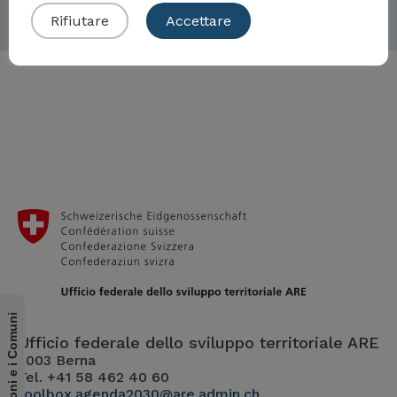
Rifiutare
Accettare
per i Cantoni e i Comuni
Ufficio federale dello sviluppo territoriale ARE
3003 Berna
Tel. +41 58 462 40 60
toolbox.agenda2030@are.admin.ch