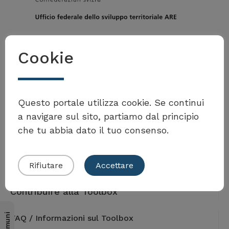
Ufficio federale dello sviluppo territoriale ARE
Cookie
3003 Berna
Tel. +41 58 462 40 60
toolbox.agenda2030@are.admin.ch
Sede
Questo portale utilizza cookie. Se continui
Worblentalstrasse 66
a navigare sul sito, partiamo dal principio
3063 Ittigen
che tu abbia dato il tuo consenso.
Rifiutare
Accettare
Contribuire alla Toolbox
FAQ / Informazioni sul Toolbox